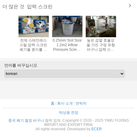
압력 스크린
더 많은 것
스 스크린
전체 스테인레스
0.25mm Slot Size
높은 검열 효율성
구멍/구멍
펄프 만들
스틸 압력 스크린
1.2m2 Inflow
을 가진 구멍 유형
전하는 드
 큰 생산
폐기물 종이를 재
Pressure Screen
바구니 압력 스크
테인
력
활용 재고 준비 종
Basket Stainless
린
304/31
이 기계
Steel 304
언어를 바꾸십시오
홈
|
회사 소개
|
연락처
탁상용 전망
중국 쐐기 철망 바구니
협력 업체. Copyright © 2020 - 2025 YIWU YUXING
IMPORT AND EXPORT FIRM.
All rights reserved. Developed by
ECER