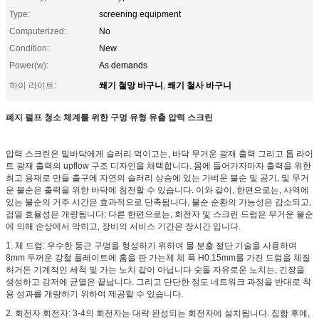
Type:
screening equipment
Computerized:
No
Condition:
New
Power(w):
As demands
쐐기 철망 바구니
쐐기 철사 바구니
하이 라이트:
,
폐지 펄프 청소 체계를 위한 구멍 유형 유출 압력 스크린
압력 스크린은 밑바닥에게 슬러리 먹이고는, 바닥 무거운 광재 출력 그리고 톱 라이
트 광재 출력의 upflow 구조 디자인을 채택합니다. 몸에 들어가자마자 출력을 위한
최고 용재로 만들 출구에 자연의 슬러리 상승에 있는 가벼운 불순 및 공기, 및 무거
운 불순은 출력을 위한 바닥에 침전할 수 있습니다. 이와 같이, 한편으로는, 사역에
있는 불순의 거주 시간은 효과적으로 단축됩니다, 불순 순환의 가능성은 감소되고,
검열 효율성은 개량됩니다; 다른 한편으로는, 회전자 및 스크린 드럼은 무거운 불순
에 의해 손상에서 막히고, 장비의 서비스 기간은 장시간 입니다.
1. 체 드럼: 우수한 둥근 구멍을 형성하기 위하여 물 분출 절단 기술을 사용하여
8mm 두꺼운 강철 플레이트에 홈을 판 가는체 체 폭 H0.15mm를 가진 드럼을 체질
하거든 기계적인 세척 및 가는 노치 같이 아닙니다 숫돌 자유로운 노치는, 긴장을
생성하고 강저에 균열은 끝납니다. 그리고 단단한 정도 네트워크 과정을 반대로 착
용 성과를 개량하기 위하여 제공할 수 있습니다.
2. 회전자 회전자: 3-4의 회전자는 대략 완성되는 회전자에 설치됩니다. 집합 후에,