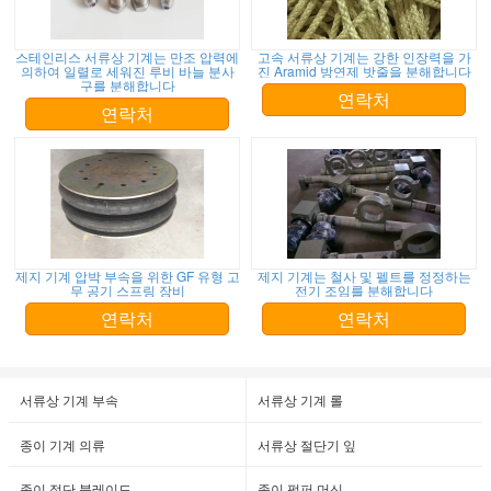
스테인리스 서류상 기계는 만조 압력에
고속 서류상 기계는 강한 인장력을 가
의하여 일렬로 세워진 루비 바늘 분사
진 Aramid 방연제 밧줄을 분해합니다
구를 분해합니다
연락처
연락처
제지 기계 압박 부속을 위한 GF 유형 고
제지 기계는 철사 및 펠트를 정정하는
무 공기 스프링 장비
전기 조임를 분해합니다
연락처
연락처
서류상 기계 부속
서류상 기계 롤
종이 기계 의류
서류상 절단기 잎
종이 절단 블레이드
종이 펄퍼 머신