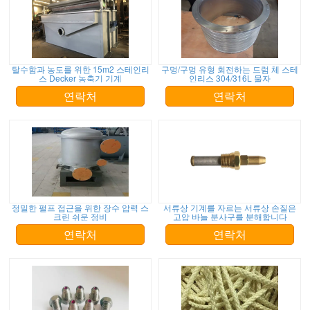
탈수함과 농도를 위한 15m2 스테인리
구멍/구멍 유형 회전하는 드럼 체 스테
스 Decker 농축기 기계
인리스 304/316L 물자
연락처
연락처
정밀한 펄프 접근을 위한 장수 압력 스
서류상 기계를 자르는 서류상 손질은
크린 쉬운 정비
고압 바늘 분사구를 분해합니다
연락처
연락처