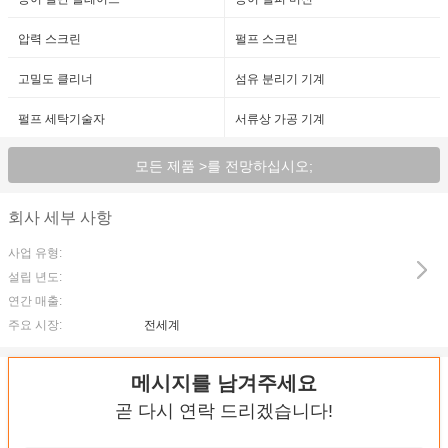
압력 스크린
펄프 스크린
고밀도 클리너
섬유 분리기 기계
펄프 세탁기술자
서류상 가공 기계
모든 제품 >를 전망하십시오;
회사 세부 사항
사업 유형:
설립 년도:
연간 매출:
주요 시장:
전세계
메시지를 남겨주세요
곧 다시 연락 드리겠습니다!