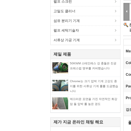
펄프 스크린
고밀도 클리너
섬유 분리기 기계
펄프 세탁기술자
서류상 가공 기계
Mat
제일 제품
Col
50KN/M 스테인레스 강 충돌은 진공
프레스법 명부를 커버했습니다
Con
Chrome는 크기 압박 기계 고강도 종
Pac
이를 위한 서류상 기계 롤를 도금했습
니다
Pr
매끄러운 표면을 가진 자연적인 화강
암 돌 압박 롤 높은 경도
강
제가 지금 온라인 채팅 해요