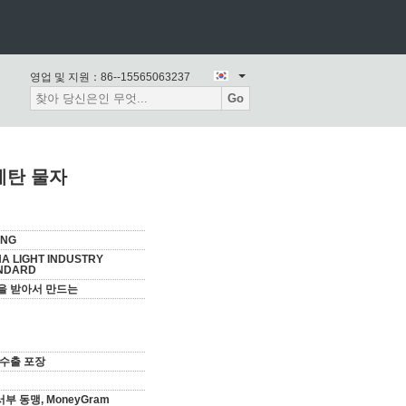
영업 및 지원：
86--15565063237
Go
레탄 물자
ING
NA LIGHT INDUSTRY
NDARD
을 받아서 만드는
 수출 포장
일
, 서부 동맹, MoneyGram