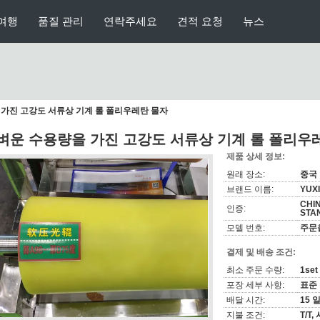
여행
품질 관리
연락주세요
견적 요청
뉴스
가진 고강도 서류상 기계 롤 폴리우레탄 물자
벼운 수용량을 가진 고강도 서류상 기계 롤 폴리우
제품 상세 정보:
원래 장소:
중국
브랜드 이름:
YUX
CHI
인증:
STA
모델 번호:
주문
결제 및 배송 조건:
최소 주문 수량:
1set
포장 세부 사항:
표준
배달 시간:
15 
지불 조건:
T/T