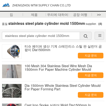
ZHENGZHOU MTW SUPPLY CHAIN CO.,LTD
집
제품
우리에 대하여
공장 여행
>>
stainless steel plate cylinder mold 1500mm
품질
supplier.
(4)
티슈 페이퍼 생산 기계 스테인리스 스틸 판 실린더 곰
팡이 Dia1500mm
지금 문의
100 Mesh 304 Stainless Steel Wire Mesh Dia
1500mm For Paper Machine Cylinder Mould
지금 문의
Dia 1500mm Whole Stainless Steel Cylinder Mould
For Paper Forming Part
지금 문의
Cast Iron Spoke 실린더 Mold Dia1500mm In